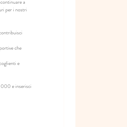
 continuare a 
ri per i nostri 
ontribuisci 
sportive che 
oglienti e 
1000 e inserisci 