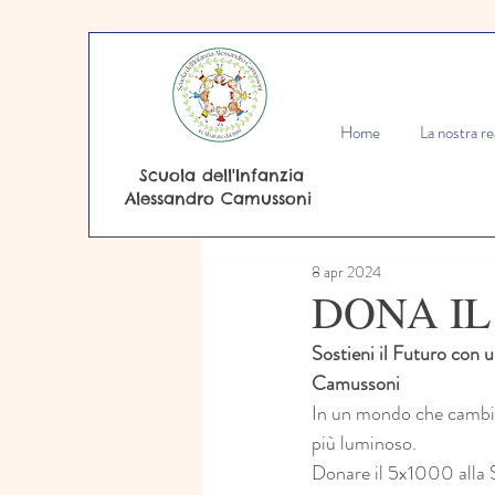
Home
La nostra re
Scuola dell'Infanzia
Alessandro Camussoni
8 apr 2024
DONA IL
Sostieni il Futuro con 
Camussoni
In un mondo che cambia 
più luminoso. 
Donare il 5x1000 alla S