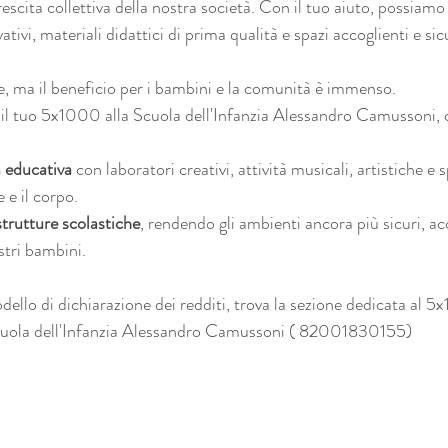
escita collettiva della nostra società. Con il tuo aiuto, possiamo
ivi, materiali didattici di prima qualità e spazi accoglienti e sicu
, ma il beneficio per i bambini e la comunità è immenso. 
 il tuo 5x1000 alla Scuola dell'Infanzia Alessandro Camussoni, c
a educativa
 con laboratori creativi, attività musicali, artistiche e 
 e il corpo.
strutture scolastiche
, rendendo gli ambienti ancora più sicuri, acc
stri bambini.
ello di dichiarazione dei redditi, trova la sezione dedicata al 5x
 Scuola dell'Infanzia Alessandro Camussoni ( 82001830155) 