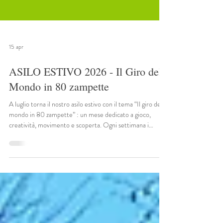
15 apr
ASILO ESTIVO 2026 - Il Giro del
Mondo in 80 zampette
A luglio torna il nostro asilo estivo con il tema “Il giro del
mondo in 80 zampette” : un mese dedicato a gioco,
creatività, movimento e scoperta. Ogni settimana i
bambini esploreranno un ambiente diverso — foresta,
deserto, ghiaccio e fattoria — attraverso attività ludiche,
laboratori, giochi di gruppo, musica, yoga bimbi e momenti
di libera espressione. Un’esperienza educativa e
divertente pensata per accompagnare i più piccoli in
un’estate serena, coinvolgente e ricca di m