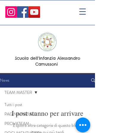
Scuola dell'Infanzia Alessandro
Camussoni
News
TEAM:MASTER
Tutti i post
I post stanno per arrivare
PAGINA INIZIALE
PROVATEAM
Esplora altre categorie di questo blog o
ritorna qui più tardi.